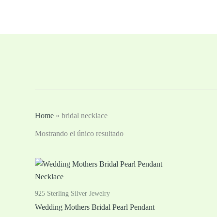
跳
至
内
容
Home
»
bridal necklace
Mostrando el único resultado
925 Sterling Silver Jewelry
Wedding Mothers Bridal Pearl Pendant