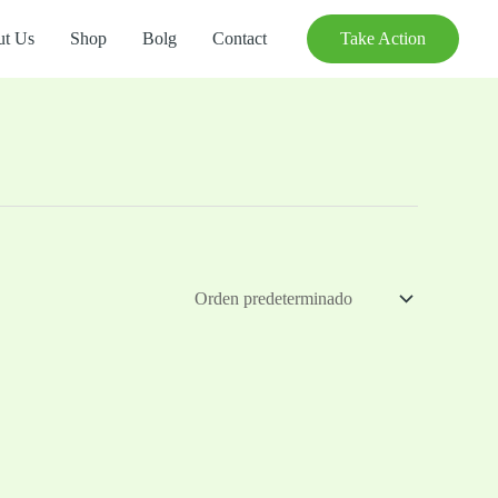
t Us
Shop
Bolg
Contact
Take Action