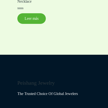
Necklace
Valorado
con
Leer más
0
de
5
Peishang Jewelry
The Trusted Choice Of Global Jewelers