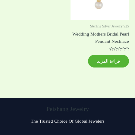
925 Sterling Silver Jewelry
Wedding Mothers Bridal Pearl
Pendant Necklace
تم
التقييم
قراءة المزيد
0
من
5
Peishang Jewelry
The Trusted Choice Of Global Jewelers
Czech