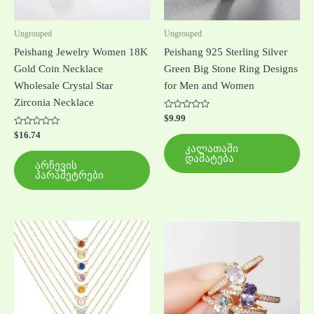
may
be
Ungrouped
Ungrouped
chosen
Peishang Jewelry Women 18K
Peishang 925 Sterling Silver
on
Gold Coin Necklace
Green Big Stone Ring Designs
the
Wholesale Crystal Star
for Men and Women
product
Zirconia Necklace
page
შეფასება
$
9.99
0
შეფასება
,
$
16.74
0
5-
კალათაში
,
დან
დამატება
5-
არჩევის
დან
პარამეტრები
This
Thi
product
pro
has
has
multiple
mul
variants.
var
The
Th