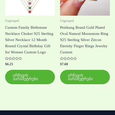
options
opt
may
ma
be
be
Ungrouped
Ungrouped
chosen
ch
Custom Family Birthstone
Peishang Brand Gold Plated
on
on
Necklace Choker 925 Sterling
Oval Natural Moonstone Ring
the
the
Silver Necklace 12 Month
925 Sterling Silver Zircon
product
pro
Round Crystal Birthday Gift
Eternity Finger Rings Jewelry
page
pa
for Women Custom Logo
Custom
შეფასება
შეფასება
$
6.25
$
7.68
0
0
,
,
5-
5-
არჩევის
არჩევის
დან
დან
პარამეტრები
პარამეტრები