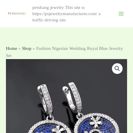
Skip
peishang jewelry This site is
to
https://psjewelrymanufacturer.com/ a
content
traffic-driving site.
Home
»
Shop
»
Fashion Nigerian Wedding Royal Blue Jewelry
Set
რაოდენობა:
Fashion
Nigerian
Wedding
Royal
Blue
Jewelry
Set