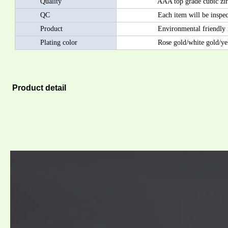
Quality
AAA top grade cubic zircon/AA
QC
Each item will be inspected by
Product
Environmental friendly materia
Plating color
Rose gold/white gold/yellow
Product detail