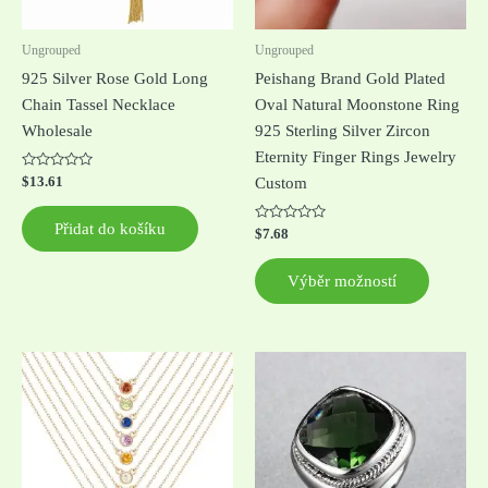
vybrat
na
Ungrouped
Ungrouped
stránce
925 Silver Rose Gold Long
Peishang Brand Gold Plated
produkt
Chain Tassel Necklace
Oval Natural Moonstone Ring
Wholesale
925 Sterling Silver Zircon
Eternity Finger Rings Jewelry
Hodnocení
$
13.61
Custom
0
z
5
Přidat do košíku
Hodnocení
$
7.68
0
z
5
Výběr možností
Tento
produkt
má
více
variant.