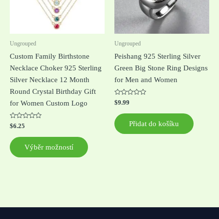
Možnosti
lze
vybrat
na
Ungrouped
Ungrouped
stránce
Custom Family Birthstone
Peishang 925 Sterling Silver
produktu
Necklace Choker 925 Sterling
Green Big Stone Ring Designs
Silver Necklace 12 Month
for Men and Women
Round Crystal Birthday Gift
Hodnocení
$
9.99
for Women Custom Logo
0
z
5
Přidat do košíku
Hodnocení
$
6.25
0
z
5
Výběr možností