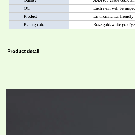
Quality
AAA top grade cubic zircon/AA
QC
Each item will be inspected by
Product
Environmental friendly materia
Plating color
Rose gold/white gold/yellow
Product detail