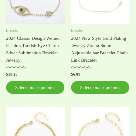
Las
Las
opciones
opc
se
se
pueden
pue
Bracelet
Bracelet
elegir
ele
2024 Classic Design Women
2024 New Style Gold Plating
en
en
Fashion Turkish Eye Charm
Jewelry Zircon Stone
la
la
Silver Sublimation Bracelet
Adjustable bar Bracelet Chain
página
pág
Jewelry
Link Bracelet
de
de
producto
pro
Valorado
Valorado
$
10.28
$
6.80
con
con
0
0
de
de
Seleccionar opciones
Seleccionar opciones
5
5
Este
Est
producto
pro
tiene
tie
múltiples
múl