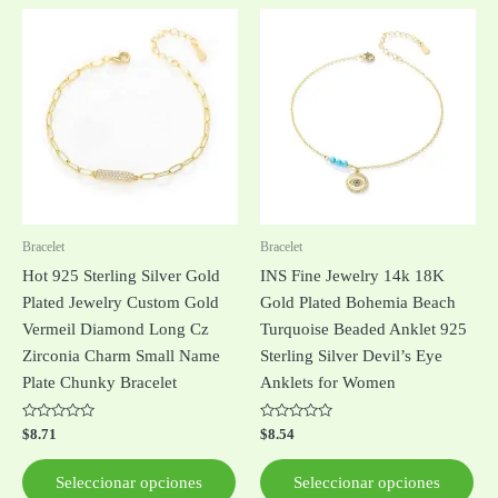
Este
Est
producto
pro
tiene
tie
múltiples
múl
variantes.
var
Las
Las
opciones
opc
se
se
pueden
pue
Bracelet
Bracelet
elegir
ele
Hot 925 Sterling Silver Gold
INS Fine Jewelry 14k 18K
en
en
Plated Jewelry Custom Gold
Gold Plated Bohemia Beach
la
la
Vermeil Diamond Long Cz
Turquoise Beaded Anklet 925
página
pág
Zirconia Charm Small Name
Sterling Silver Devil’s Eye
de
de
Plate Chunky Bracelet
Anklets for Women
producto
pro
Valorado
Valorado
$
8.71
$
8.54
con
con
0
0
de
de
Seleccionar opciones
Seleccionar opciones
5
5