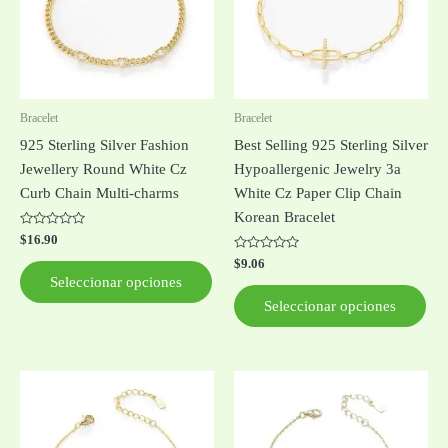
variantes.
var
Las
Las
opciones
opc
se
se
pueden
pue
Bracelet
Bracelet
elegir
ele
925 Sterling Silver Fashion
Best Selling 925 Sterling Silver
en
en
Jewellery Round White Cz
Hypoallergenic Jewelry 3a
la
la
Curb Chain Multi-charms
White Cz Paper Clip Chain
página
pág
Korean Bracelet
de
de
Valorado
$
16.90
con
producto
pro
0
Valorado
$
9.06
de
con
Seleccionar opciones
5
0
de
Seleccionar opciones
5
Est
pro
tie