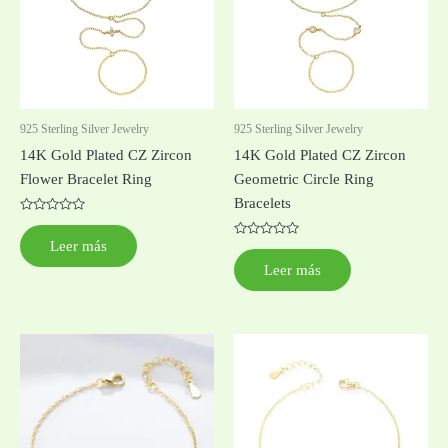
925 Sterling Silver Jewelry
925 Sterling Silver Jewelry
14K Gold Plated CZ Zircon
14K Gold Plated CZ Zircon
Flower Bracelet Ring
Geometric Circle Ring
Bracelets
Valorado
con
Leer más
0
Valorado
de
con
Leer más
5
0
de
5
Este
Est
producto
pro
tiene
tie
múltiples
múl
variantes.
var