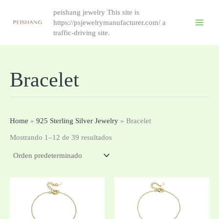
跳
peishang jewelry This site is
至
https://psjewelrymanufacturer.com/ a
内
traffic-driving site.
容
Bracelet
Home
»
925 Sterling Silver Jewelry
»
Bracelet
Mostrando 1–12 de 39 resultados