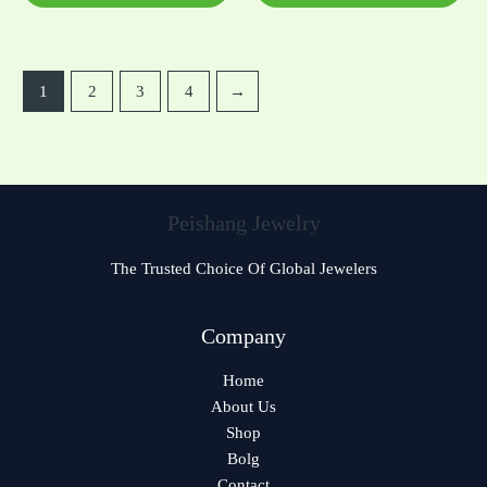
1
2
3
4
→
Peishang Jewelry
The Trusted Choice Of Global Jewelers
Czech
Company
Bulgarian
Home
Georgian
About Us
Greek
Shop
German
Bolg
Contact