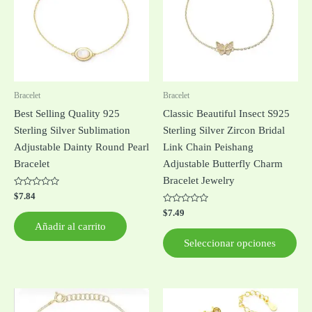
múl
var
Las
opc
se
pue
Bracelet
Bracelet
ele
Best Selling Quality 925
Classic Beautiful Insect S925
en
Sterling Silver Sublimation
Sterling Silver Zircon Bridal
la
Adjustable Dainty Round Pearl
Link Chain Peishang
pág
Bracelet
Adjustable Butterfly Charm
de
Bracelet Jewelry
pro
Valorado
$
7.84
con
0
Valorado
$
7.49
de
con
Añadir al carrito
5
0
de
Seleccionar opciones
5
Este
Est