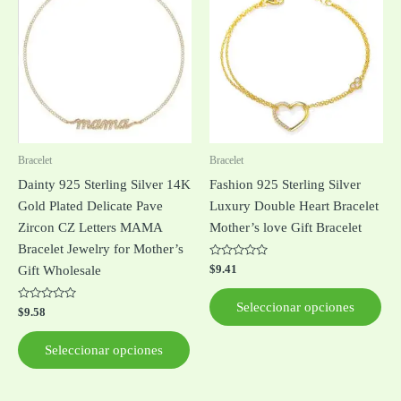
producto
pro
tiene
tie
múltiples
múl
variantes.
var
Las
Las
opciones
opc
se
se
pueden
pue
Bracelet
Bracelet
elegir
ele
Dainty 925 Sterling Silver 14K
Fashion 925 Sterling Silver
en
en
Gold Plated Delicate Pave
Luxury Double Heart Bracelet
la
la
Zircon CZ Letters MAMA
Mother’s love Gift Bracelet
página
pág
Bracelet Jewelry for Mother’s
de
de
Valorado
$
9.41
Gift Wholesale
con
producto
pro
0
de
Seleccionar opciones
Valorado
5
$
9.58
con
0
de
Seleccionar opciones
5