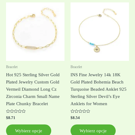
Ten
Ten
produkt
produkt
ma
ma
wiele
wiele
wariantów.
wariantów
Opcje
Opcje
można
można
wybrać
wybrać
na
na
Bracelet
Bracelet
stronie
stronie
Hot 925 Sterling Silver Gold
INS Fine Jewelry 14k 18K
produktu
produktu
Plated Jewelry Custom Gold
Gold Plated Bohemia Beach
Vermeil Diamond Long Cz
Turquoise Beaded Anklet 925
Zirconia Charm Small Name
Sterling Silver Devil’s Eye
Plate Chunky Bracelet
Anklets for Women
Oceniono
Oceniono
$
8.71
$
8.54
0
0
na
na
5
5
Wybierz opcje
Wybierz opcje