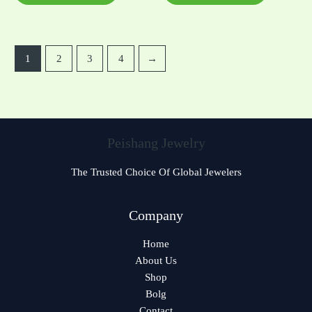
1
2
3
4
→
Peishang Jewelry
The Trusted Choice Of Global Jewelers
Czech
Company
Bulgarian
Home
Georgian
About Us
Greek
Shop
German
Bolg
Contact