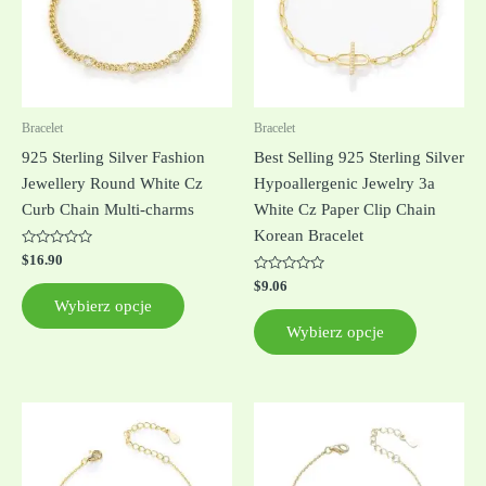
wariantów.
wariantów
Opcje
Opcje
można
można
wybrać
wybrać
na
na
Bracelet
Bracelet
stronie
stronie
925 Sterling Silver Fashion
Best Selling 925 Sterling Silver
produktu
produktu
Jewellery Round White Cz
Hypoallergenic Jewelry 3a
Curb Chain Multi-charms
White Cz Paper Clip Chain
Korean Bracelet
Oceniono
$
16.90
0
na
Oceniono
$
9.06
5
0
Wybierz opcje
na
5
Wybierz opcje
Ten
produkt
ma