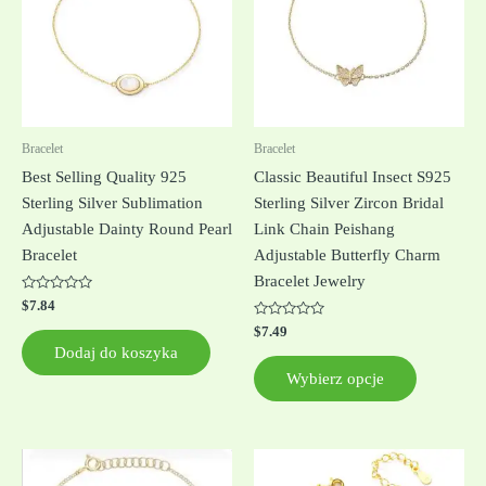
wiele
wariantów
Opcje
można
wybrać
na
Bracelet
Bracelet
stronie
Best Selling Quality 925
Classic Beautiful Insect S925
produktu
Sterling Silver Sublimation
Sterling Silver Zircon Bridal
Adjustable Dainty Round Pearl
Link Chain Peishang
Bracelet
Adjustable Butterfly Charm
Bracelet Jewelry
Oceniono
$
7.84
0
na
Oceniono
$
7.49
5
0
Dodaj do koszyka
na
5
Wybierz opcje
Ten
Ten