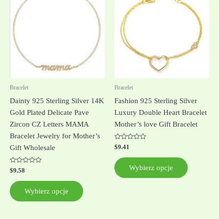
produkt
produkt
ma
ma
wiele
wiele
wariantów.
wariantów
Opcje
Opcje
można
można
wybrać
wybrać
na
na
Bracelet
Bracelet
stronie
stronie
Dainty 925 Sterling Silver 14K
Fashion 925 Sterling Silver
produktu
produktu
Gold Plated Delicate Pave
Luxury Double Heart Bracelet
Zircon CZ Letters MAMA
Mother’s love Gift Bracelet
Bracelet Jewelry for Mother’s
Oceniono
$
9.41
Gift Wholesale
0
na
5
Wybierz opcje
Oceniono
$
9.58
0
na
5
Wybierz opcje