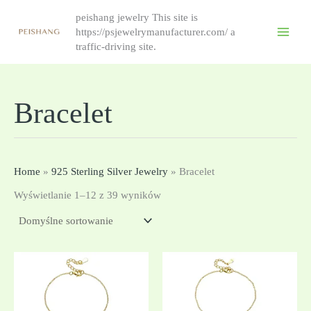
跳
peishang jewelry This site is
至
https://psjewelrymanufacturer.com/ a
内
traffic-driving site.
容
Bracelet
Home
»
925 Sterling Silver Jewelry
»
Bracelet
Wyświetlanie 1–12 z 39 wyników