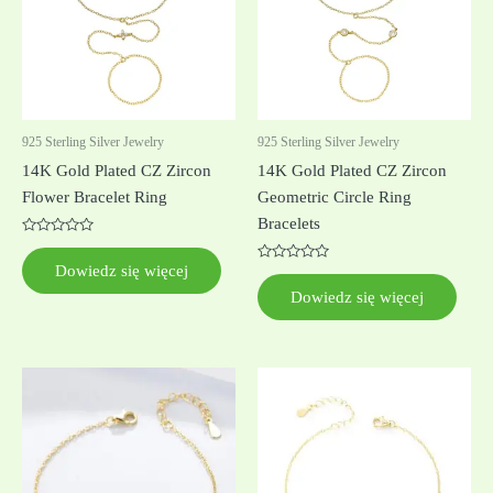
925 Sterling Silver Jewelry
925 Sterling Silver Jewelry
14K Gold Plated CZ Zircon
14K Gold Plated CZ Zircon
Flower Bracelet Ring
Geometric Circle Ring
Bracelets
Oceniono
0
Dowiedz się więcej
na
Oceniono
5
0
Dowiedz się więcej
na
5
Ten
Ten
produkt
produkt
ma
ma
wiele
wiele
wariantów.
wariantów