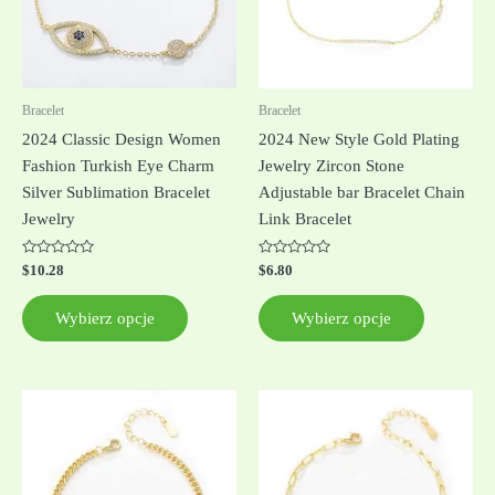
Opcje
Opcje
można
można
wybrać
wybrać
na
na
Bracelet
Bracelet
stronie
stronie
2024 Classic Design Women
2024 New Style Gold Plating
produktu
produktu
Fashion Turkish Eye Charm
Jewelry Zircon Stone
Silver Sublimation Bracelet
Adjustable bar Bracelet Chain
Jewelry
Link Bracelet
Oceniono
Oceniono
$
10.28
$
6.80
0
0
na
na
5
5
Wybierz opcje
Wybierz opcje
Ten
Ten
produkt
produkt
ma
ma
wiele
wiele