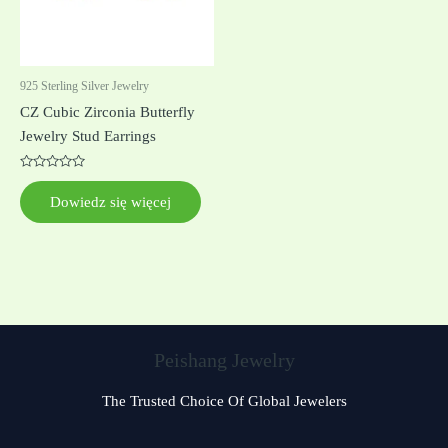
925 Sterling Silver Jewelry
CZ Cubic Zirconia Butterfly
Jewelry Stud Earrings
Oceniono
0
Dowiedz się więcej
na
5
Peishang Jewelry
The Trusted Choice Of Global Jewelers
Czech