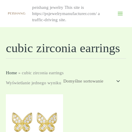
跳
peishang jewelry This site is
至
https://psjewelrymanufacturer.com/ a
内
traffic-driving site.
容
cubic zirconia earrings
Home
»
cubic zirconia earrings
Wyświetlanie jednego wyniku