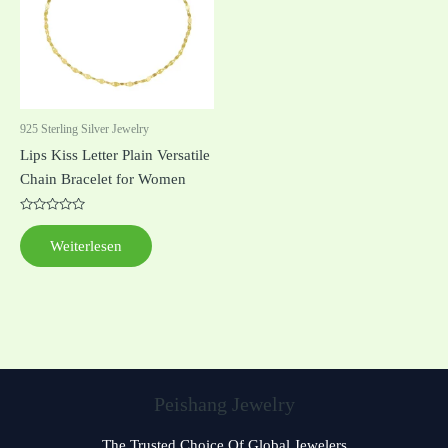
925 Sterling Silver Jewelry
Lips Kiss Letter Plain Versatile
Chain Bracelet for Women
Bewertet
mit
Weiterlesen
0
von
5
Peishang Jewelry
The Trusted Choice Of Global Jewelers