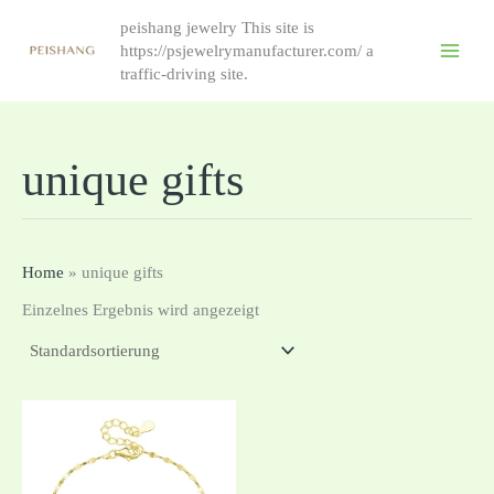
跳
peishang jewelry This site is
至
https://psjewelrymanufacturer.com/ a
内
traffic-driving site.
容
unique gifts
Home
»
unique gifts
Einzelnes Ergebnis wird angezeigt