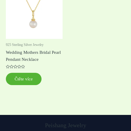
925 Sterling Silver Jewelry
Wedding Mothers Bridal Pearl
Pendant Necklace
Hodnocení
0
Čtěte více
z
5
Peishang Jewelry