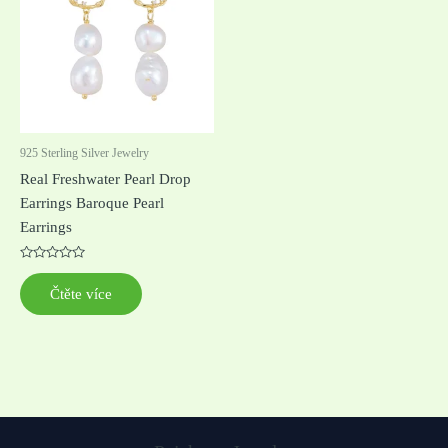
925 Sterling Silver Jewelry
Real Freshwater Pearl Drop
Earrings Baroque Pearl
Earrings
Hodnocení
0
Čtěte více
z
5