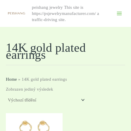
Přeskočit
peishang jewelry This site is
na
https://psjewelrymanufacturer.com/ a
obsah
traffic-driving site.
14K gold plated
earrings
Home
»
14K gold plated earrings
Zobrazen jediný výsledek